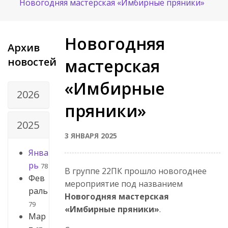
Новогодняя мастерская «Имбирные пряники»
Новогодняя
Архив
новостей
мастерская
«Имбирные
2026
пряники»
2025
3 ЯНВАРЯ 2025
Янва
рь
78
В группе 22ПК прошло новогоднее
Фев
мероприятие под названием
раль
Новогодняя мастерская
79
«Имбирные пряники»
.
Мар