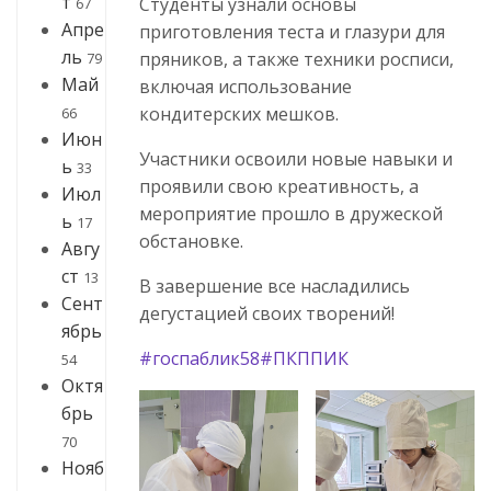
т
Студенты узнали основы
67
Апре
приготовления теста и глазури для
ль
пряников, а также техники росписи,
79
Май
включая использование
кондитерских мешков.
66
Июн
Участники освоили новые навыки и
ь
33
проявили свою креативность, а
Июл
мероприятие прошло в дружеской
ь
17
обстановке.
Авгу
ст
13
В завершение все насладились
Сент
дегустацией своих творений!
ябрь
#госпаблик58
#ПКППИК
54
Октя
брь
70
Нояб