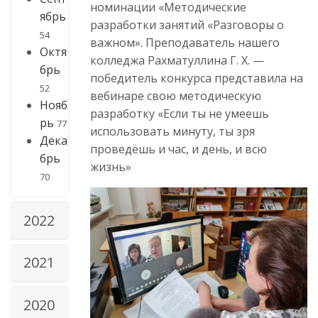
номинации «Методические
ябрь
разработки занятий «Разговоры о
54
важном». Преподаватель нашего
Октя
колледжа Рахматуллина Г. Х. —
брь
победитель конкурса представила на
52
вебинаре свою методическую
Нояб
разработку «Если ты не умеешь
рь
77
использовать минуту, ты зря
Дека
проведёшь и час, и день, и всю
брь
жизнь»
70
2022
2021
2020