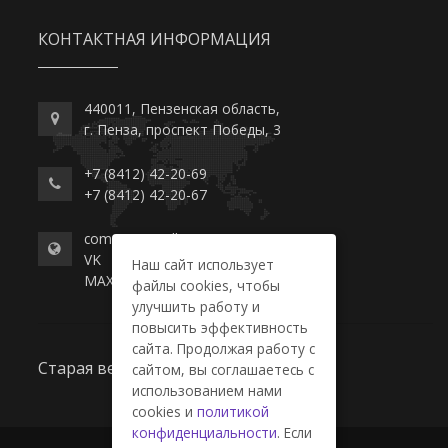
КОНТАКТНАЯ ИНФОРМАЦИЯ
440011, Пензенская область,
г. Пенза, проспект Победы, 3
+7 (8412) 42-20-69
+7 (8412) 42-20-67
commerce-college.ru
VK
Наш сайт использует
MAX
файлы cookies, чтобы
улучшить работу и
повысить эффективность
сайта. Продолжая работу с
Старая версия сайта
сайтом, вы соглашаетесь с
использованием нами
cookies и
политикой
конфиденциальности
. Если