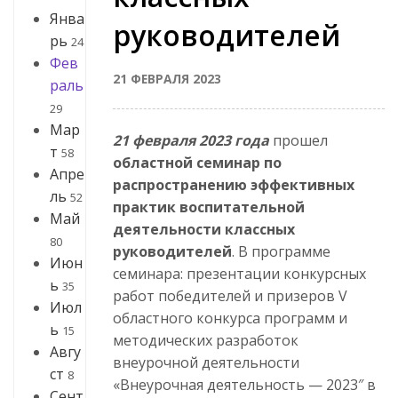
Янва
руководителей
рь
24
Фев
21 ФЕВРАЛЯ 2023
раль
29
Мар
21 февраля 2023 года
прошел
т
58
областной семинар по
Апре
распространению эффективных
ль
52
практик воспитательной
Май
деятельности классных
80
руководителей
. В программе
Июн
семинара: презентации конкурсных
ь
35
работ победителей и призеров V
Июл
областного конкурса программ и
ь
15
методических разработок
Авгу
внеурочной деятельности
ст
8
«Внеурочная деятельность — 2023″ в
Сент