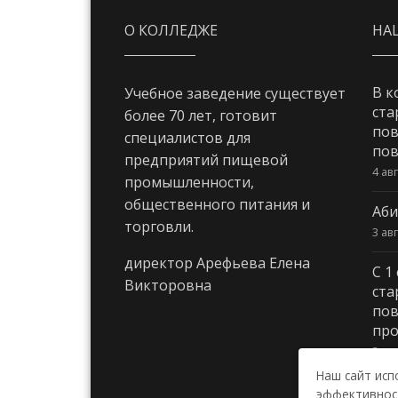
О КОЛЛЕДЖЕ
НА
В к
Учебное заведение существует
ста
более 70 лет, готовит
пов
специалистов для
пов
предприятий пищевой
4 ав
промышленности,
общественного питания и
Аби
торговли.
3 ав
директор Арефьева Елена
С 1
Викторовна
ста
пов
про
3 ав
Наш сайт исп
эффективност