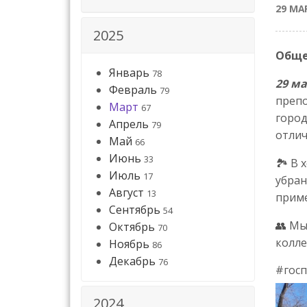
29 МА
2025
Обще
Январь
78
29 ма
Февраль
79
препо
Март
67
город
Апрель
79
отлич
Май
66
Июнь
33
🏞️ В
Июль
17
убран
Август
13
приме
Сентябрь
54
👥 Мы
Октябрь
70
колле
Ноябрь
86
Декабрь
76
#гос
2024