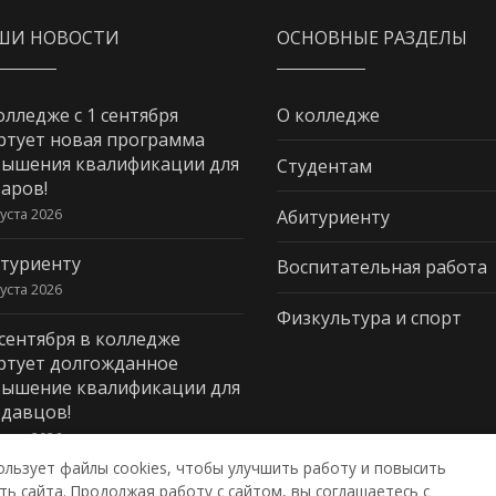
ШИ НОВОСТИ
ОСНОВНЫЕ РАЗДЕЛЫ
олледже с 1 сентября
О колледже
ртует новая программа
ышения квалификации для
Студентам
аров!
густа 2026
Абитуриенту
туриенту
Воспитательная работа
густа 2026
Физкультура и спорт
 сентября в колледже
ртует долгожданное
ышение квалификации для
давцов!
густа 2026
ользует файлы cookies, чтобы улучшить работу и повысить
ь сайта. Продолжая работу с сайтом, вы соглашаетесь с