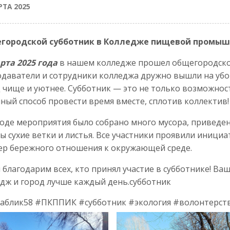
РТА 2025
городской субботник в Колледже пищевой промыш
рта 2025 года
в нашем колледже прошел общегородской
даватели и сотрудники колледжа дружно вышли на убо
 чище и уютнее. Субботник — это не только возможност
ный способ провести время вместе, сплотив коллектив!
 ходе мероприятия было собрано много мусора, приведен
ы сухие ветки и листья. Все участники проявили инициа
р бережного отношения к окружающей среде.
 благодарим всех, кто принял участие в субботнике! Ва
дж и город лучше каждый день.субботник
паблик58 #ПКППИК #субботник #экология #волонтерст