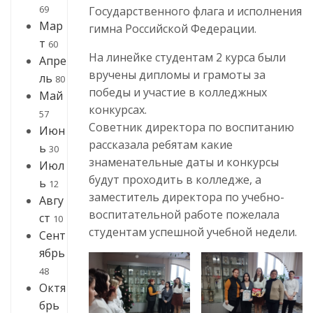
69
Государственного флага и исполнения
Мар
гимна Российской Федерации.
т
60
На линейке студентам 2 курса были
Апре
вручены дипломы и грамоты за
ль
80
победы и участие в колледжных
Май
конкурсах.
57
Советник директора по воспитанию
Июн
рассказала ребятам какие
ь
30
знаменательные даты и конкурсы
Июл
будут проходить в колледже, а
ь
12
заместитель директора по учебно-
Авгу
воспитательной работе пожелала
ст
10
студентам успешной учебной недели.
Сент
ябрь
48
Октя
брь