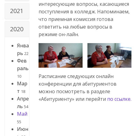
интересующие вопросы, касающиеся
2021
поступления в колледж. Напоминаем,
что приемная комиссия готова
ответить на любые вопросы в
2020
режиме он-лайн.
Янва
рь
22
Фев
раль
Расписание следующих онлайн
10
Мар
конференции для абитуриентов
т
можно посмотреть в разделе
18
Апре
«Абитуриенту» или перейти
по ссылке.
ль
54
Май
55
Июн