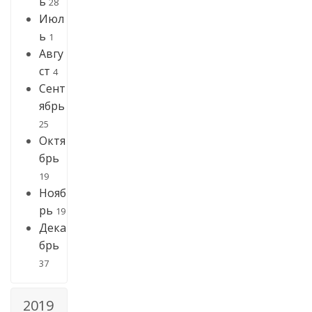
ь
28
Июл
ь
1
Авгу
ст
4
Сент
ябрь
25
Октя
брь
19
Нояб
рь
19
Дека
брь
37
2019