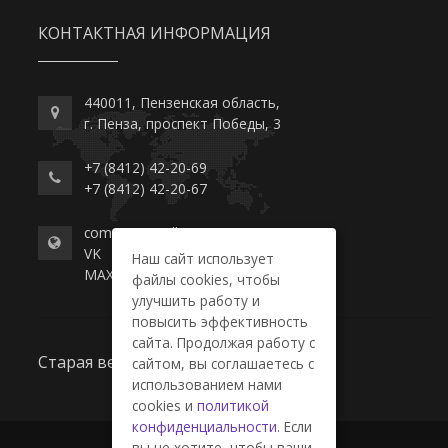
КОНТАКТНАЯ ИНФОРМАЦИЯ
440011, Пензенская область,
г. Пенза, проспект Победы, 3
+7 (8412) 42-20-69
+7 (8412) 42-20-67
commerce-college.ru
VK
Наш сайт использует
MAX
файлы cookies, чтобы
улучшить работу и
повысить эффективность
сайта. Продолжая работу с
Старая версия сайта
сайтом, вы соглашаетесь с
использованием нами
cookies и
политикой
конфиденциальности
. Если
вы не хотите, чтобы ваши