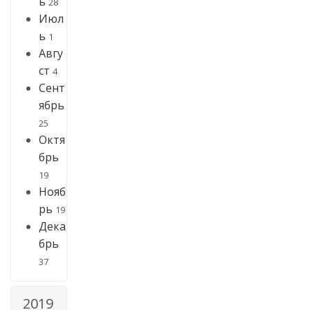
ь
28
Июл
ь
1
Авгу
ст
4
Сент
ябрь
25
Октя
брь
19
Нояб
рь
19
Дека
брь
37
2019