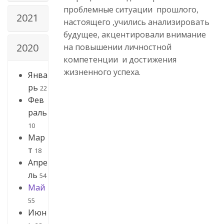
проблемные ситуации прошлого,
2021
настоящего ,учились анализировать
будущее, акцентировали внимание
2020
на повышении личностной
компетенции и достижения
жизненного успеха.
Янва
рь
22
Фев
раль
10
Мар
т
18
Апре
ль
54
Май
55
Июн