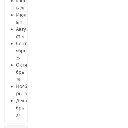
Июн
ь
28
Июл
ь
1
Авгу
ст
4
Сент
ябрь
25
Октя
брь
19
Нояб
рь
19
Дека
брь
37