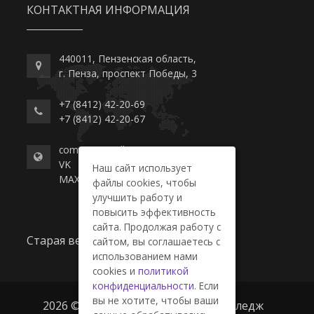
КОНТАКТНАЯ ИНФОРМАЦИЯ
440011, Пензенская область,
г. Пенза, проспект Победы, 3
+7 (8412) 42-20-69
+7 (8412) 42-20-67
commerce-college.ru
VK
Наш сайт использует
MAX
файлы cookies, чтобы
улучшить работу и
повысить эффективность
сайта. Продолжая работу с
Старая версия сайта
сайтом, вы соглашаетесь с
использованием нами
cookies и
политикой
конфиденциальности
. Если
вы не хотите, чтобы ваши
2026 © ГАПОУ ПО "Пензенский колледж