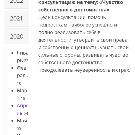
2022
консультацию на тему: «Чувство
собственного достоинства»
Цель консультации: помочь
2021
подросткам наиболее успешно и
полно реализовать себя в
2020
деятельности, утвердить свои права
и собственную ценность, узнать свои
Янва
сильные стороны, развивать чувство
рь
22
собственного достоинства,
Фев
преодолевать неуверенность и страх.
раль
10
Мар
т
18
Апре
ль
54
Май
55