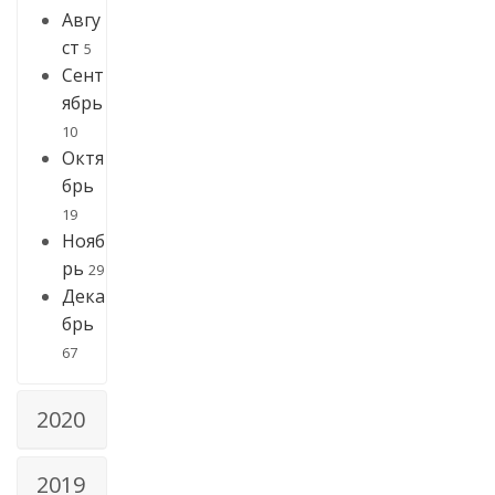
Авгу
ст
5
Сент
ябрь
10
Октя
брь
19
Нояб
рь
29
Дека
брь
67
2020
2019