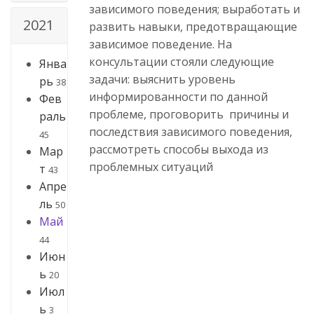
зависимого поведения; выработать и
2021
развить навыки, предотвращающие
зависимое поведение. На
консультации стояли следующие
Янва
задачи: выяснить уровень
рь
38
информированности по данной
Фев
проблеме, проговорить причины и
раль
последствия зависимого поведения,
45
рассмотреть способы выхода из
Мар
проблемных ситуаций
т
43
Апре
ль
50
Май
44
Июн
ь
20
Июл
ь
3