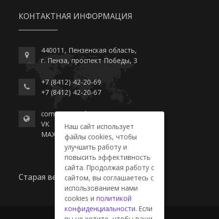
КОНТАКТНАЯ ИНФОРМАЦИЯ
440011, Пензенская область,
г. Пенза, проспект Победы, 3
+7 (8412) 42-20-69
+7 (8412) 42-20-67
commerce-college.ru
VK
Наш сайт использует
MAX
файлы cookies, чтобы
улучшить работу и
повысить эффективность
сайта. Продолжая работу с
Старая версия сайта
сайтом, вы соглашаетесь с
использованием нами
cookies и
политикой
конфиденциальности
. Если
вы не хотите, чтобы ваши