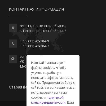
КОНТАКТНАЯ ИНФОРМАЦИЯ
440011, Пензенская область,
г. Пенза, проспект Победы, 3
+7 (8412) 42-20-69
+7 (8412) 42-20-67
commerce-college.ru
VK
Наш сайт использует
MAX
файлы cookies, чтобы
улучшить работу и
повысить эффективность
сайта. Продолжая работу с
Старая версия сайта
сайтом, вы соглашаетесь с
использованием нами
cookies и
политикой
конфиденциальности
. Если