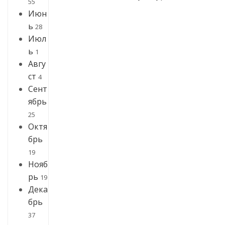
55
Июн
ь
28
Июл
ь
1
Авгу
ст
4
Сент
ябрь
25
Октя
брь
19
Нояб
рь
19
Дека
брь
37