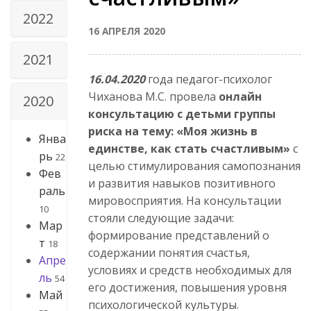
2022
16 АПРЕЛЯ 2020
2021
16.04.2020
года педагог-психолог
Чиханова М.С. провела
онлайн
2020
консультацию с детьми группы
риска на тему: «Моя жизнь в
Янва
единстве, как стать счастливым»
с
рь
22
целью стимулирования самопознания
Фев
и развития навыков позитивного
раль
мировосприятия. На консультации
10
стояли следующие задачи:
Мар
формирование представлений о
т
18
содержании понятия счастья,
Апре
условиях и средств необходимых для
ль
54
его достижения, повышения уровня
Май
психологической культуры.