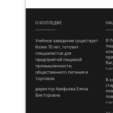
О КОЛЛЕДЖЕ
НА
В П
Учебное заведение существует
пи
более 70 лет, готовит
ком
специалистов для
при
предприятий пищевой
Вас
промышленности,
6 ав
общественного питания и
торговли.
В к
ста
директор Арефьева Елена
пов
Викторовна
пов
4 ав