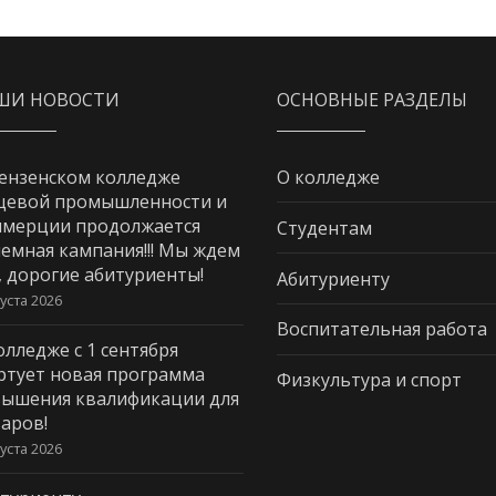
ШИ НОВОСТИ
ОСНОВНЫЕ РАЗДЕЛЫ
ензенском колледже
О колледже
щевой промышленности и
мерции продолжается
Студентам
емная кампания!!! Мы ждем
, дорогие абитуриенты!
Абитуриенту
густа 2026
Воспитательная работа
олледже с 1 сентября
ртует новая программа
Физкультура и спорт
ышения квалификации для
аров!
густа 2026