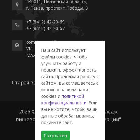
440011, Пензенская область,
г. Пенза, проспект Победы, 3
+7 (8412) 42-20-69
+7 (8412) 42-20-67
commerce-college.ru
VK
Наш сайт использует
MAX
файлы cookies, чтобы
улучшить работу и
повысить эффективность
сайта. Продолжая работу с
Старая версия сайта
сайтом, вы соглашаетесь с
использованием нами
cookies и
политикой
конфиденциальности
. Если
вы не хотите, чтобы ваши
2026 © ГАПОУ ПО "Пензенский колледж
данные обрабатывались,
пищевой промышленности и коммерции"
покиньте сайт.
Я согласен