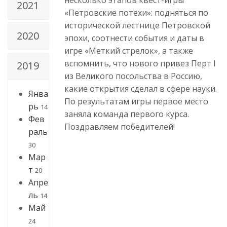
2021
«Петровские потехи»: подняться по
исторической лестнице Петровской
2020
эпохи, соотнести события и даты в
игре «Меткий стрелок», а также
вспомнить, что нового привез Перт I
2019
из Великого посольства в Россию,
какие открытия сделал в сфере науки.
Янва
По результатам игры первое место
рь
14
заняла команда первого курса.
Фев
Поздравляем победителей!
раль
30
Мар
т
20
Апре
ль
14
Май
24