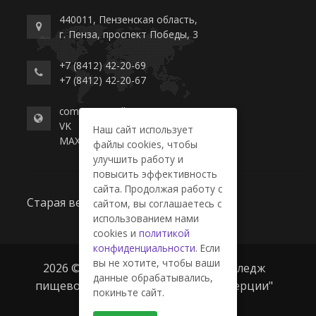
440011, Пензенская область,
г. Пенза, проспект Победы, 3
+7 (8412) 42-20-69
+7 (8412) 42-20-67
commerce-college.ru
VK
Наш сайт использует
MAX
файлы cookies, чтобы
улучшить работу и
повысить эффективность
сайта. Продолжая работу с
Старая версия сайта
сайтом, вы соглашаетесь с
использованием нами
cookies и
политикой
конфиденциальности
. Если
вы не хотите, чтобы ваши
2026 © ГАПОУ ПО "Пензенский колледж
данные обрабатывались,
пищевой промышленности и коммерции"
покиньте сайт.