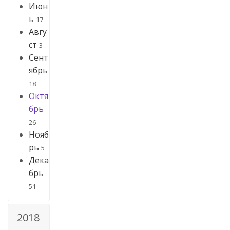
Июн
ь
17
Авгу
ст
3
Сент
ябрь
18
Октя
брь
26
Нояб
рь
5
Дека
брь
51
2018