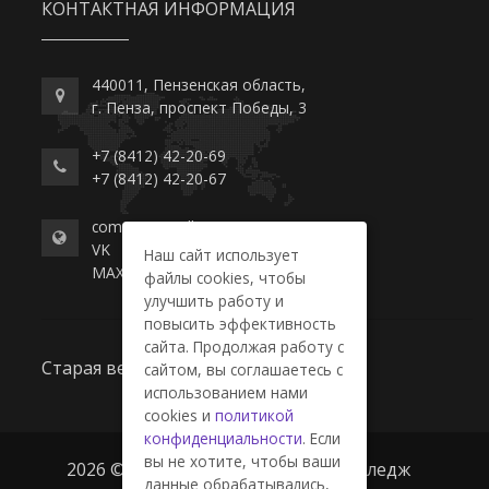
КОНТАКТНАЯ ИНФОРМАЦИЯ
440011, Пензенская область,
г. Пенза, проспект Победы, 3
+7 (8412) 42-20-69
+7 (8412) 42-20-67
commerce-college.ru
VK
Наш сайт использует
MAX
файлы cookies, чтобы
улучшить работу и
повысить эффективность
сайта. Продолжая работу с
Старая версия сайта
сайтом, вы соглашаетесь с
использованием нами
cookies и
политикой
конфиденциальности
. Если
вы не хотите, чтобы ваши
2026 © ГАПОУ ПО "Пензенский колледж
данные обрабатывались,