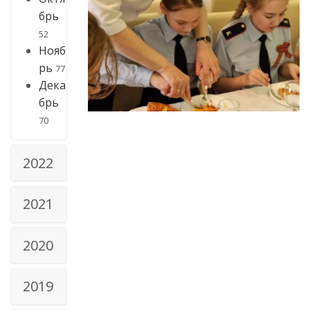
брь
52
Нояб
рь
77
Дека
брь
70
2022
2021
2020
2019