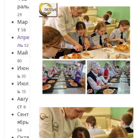
раль
29
Мар
т
58
Апре
ль
52
Май
80
Июн
ь
35
Июл
ь
15
Авгу
ст
8
Сент
ябрь
54
Октя