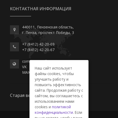
КОНТАКТНАЯ ИНФОРМАЦИЯ
440011, Пензенская область,
г. Пенза, проспект Победы, 3
+7 (8412) 42-20-69
+7 (8412) 42-20-67
commerce-college.ru
VK
Наш сайт использует
MAX
файлы cookies, чтобы
улучшить работу и
повысить эффективность
сайта. Продолжая работу с
Старая версия сайта
сайтом, вы соглашаетесь с
использованием нами
cookies и
политикой
конфиденциальности
. Если
вы не хотите, чтобы ваши