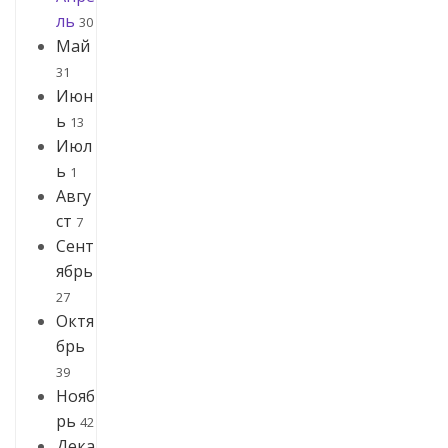
ль
30
Май
31
Июн
ь
13
Июл
ь
1
Авгу
ст
7
Сент
ябрь
27
Октя
брь
39
Нояб
рь
42
Дека