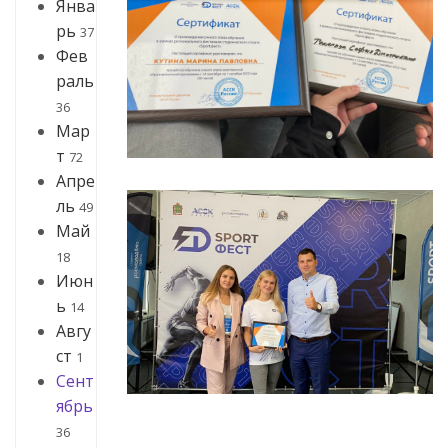
Янва
рь
37
Фев
раль
36
Мар
т
72
Апре
ль
49
Май
18
Июн
ь
14
Авгу
ст
1
Сент
ябрь
36