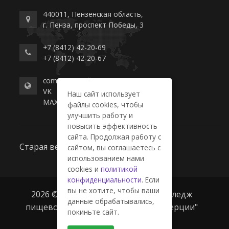
440011, Пензенская область,
г. Пенза, проспект Победы, 3
+7 (8412) 42-20-69
+7 (8412) 42-20-67
commerce-college.ru
VK
Наш сайт использует
MAX
файлы cookies, чтобы
улучшить работу и
повысить эффективность
сайта. Продолжая работу с
Старая версия сайта
сайтом, вы соглашаетесь с
использованием нами
cookies и
политикой
конфиденциальности
. Если
вы не хотите, чтобы ваши
2026 © ГАПОУ ПО "Пензенский колледж
данные обрабатывались,
пищевой промышленности и коммерции"
покиньте сайт.