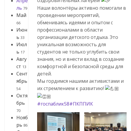
оздоровительных лагерей!
Апре
Наши волонтёры активно помогали в
ль
79
проведении мероприятий,
Май
обмениваясь идеями и опытом с
66
профессионалами в области
Июн
организации детского отдыха. Это
ь
33
уникальная возможность для
Июл
студентов не только углубить свои
ь
17
знания, но и внести вклад в создание
Авгу
комфортной и безопасной среды для
ст
13
детей.
Сент
Мы гордимся нашими активистами и
ябрь
их стремлением к развитию!
54
Октя
брь
#госпаблик58
#ПКППИК
70
Нояб
рь
86