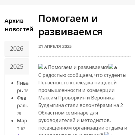
Помогаем и
Архив
новостей
развиваемся
21 АПРЕЛЯ 2025
2026
2025
Помогаем и развиваемся
С радостью сообщаем, что студенты
Пензенского колледжа пищевой
Янва
промышленности и коммерции
рь
78
Максим Проворкин и Вероника
Фев
Булдыгина стали волонтёрами на 2
раль
Областном семинаре для
79
руководителей и методистов,
Мар
посвящённом организации отдыха и
т
67