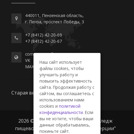
440011, Пензенская область,
г. Пенза, проспект Победы, 3
+7 (8412) 42-20-69
+7 (8412) 42-20-67
commerce-college.ru
VK
Наш сайт использует
MAX
файлы cookies, чтобы
улучшить работу и
повысить эффективность
сайта. Продолжая работу с
Старая версия сайта
сайтом, вы соглашаетесь с
использованием нами
cookies и
политикой
конфиденциальности
. Если
вы не хотите, чтобы ваши
2026 © ГАПОУ ПО "Пензенский колледж
данные обрабатывались,
пищевой промышленности и коммерции"
покиньте сайт.