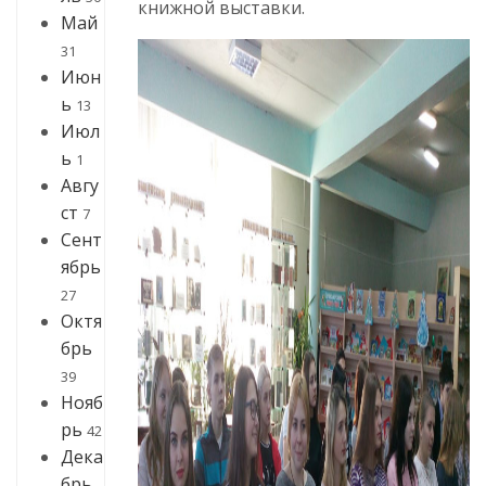
книжной выставки.
Май
31
Июн
ь
13
Июл
ь
1
Авгу
ст
7
Сент
ябрь
27
Октя
брь
39
Нояб
рь
42
Дека
брь