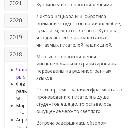
2021
Куприным и его произведениями.
Лектор Вяцкова И.В. обратила
2020
внимание студентов на жизнелюбие,
гуманизм, богатство языка Куприна,
2019
что делает его одним из самых
читаемых писателей наших дней.
2018
Многие его произведения
инсценированы и экранизированы,
Янва
переведены на ряд иностранных
рь
6
языков.
Фев
После просмотра видеофрагмента по
раль
произведению писателя в душе
36
студентов еще долго оставалось
Мар
ощущение чего-то светлого.
т
14
Апре
Встреча завершилась обзором
ль
30