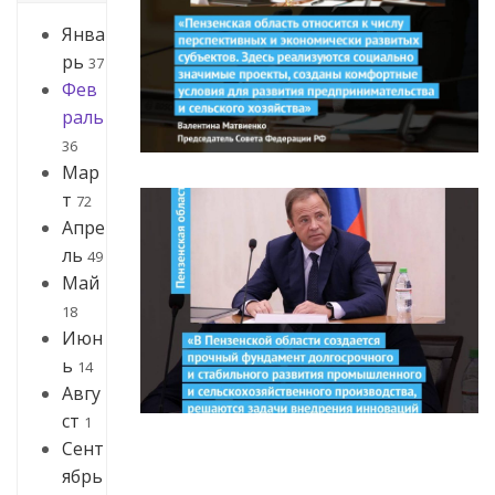
Янва
рь
37
Фев
раль
36
Мар
т
72
Апре
ль
49
Май
18
Июн
ь
14
Авгу
ст
1
Сент
ябрь