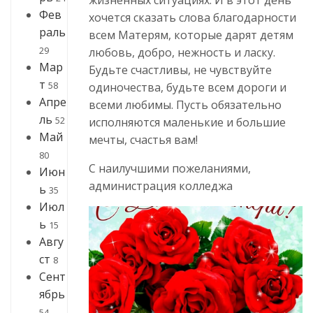
Фев
хочется сказать слова благодарности
раль
всем Матерям, которые дарят детям
29
любовь, добро, нежность и ласку.
Мар
Будьте счастливы, не чувствуйте
т
58
одиночества, будьте всем дороги и
Апре
всеми любимы. Пусть обязательно
ль
52
исполняются маленькие и большие
Май
мечты, счастья вам!
80
С наилучшими пожеланиями,
Июн
администрация колледжа
ь
35
Июл
ь
15
Авгу
ст
8
Сент
ябрь
54