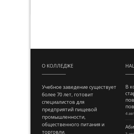
О КОЛЛЕДЖЕ
НА
В к
Учебное заведение существует
ста
более 70 лет, готовит
пов
специалистов для
пов
предприятий пищевой
4 ав
промышленности,
общественного питания и
Аби
торговли.
3 ав