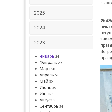
6 ЯНВ
2025
06 ян
чист
2024
несущ
январ
2023
празд
Встре
Январь
24
празд
Февраль
29
Март
58
Апрель
52
Май
80
Июнь
35
Июль
15
Август
8
Сентябрь
54