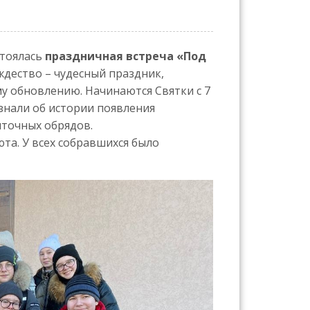
стоялась
праздничная встреча «Под
ждество – чудесный праздник,
му обновлению. Начинаются Святки с 7
узнали об истории появления
яточных обрядов.
та. У всех собравшихся было