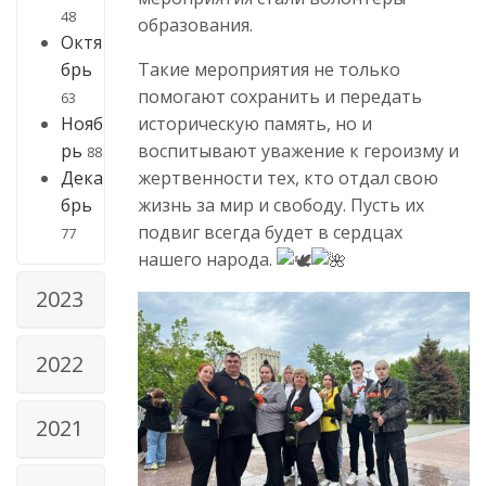
48
образования.
Октя
Такие мероприятия не только
брь
помогают сохранить и передать
63
историческую память, но и
Нояб
воспитывают уважение к героизму и
рь
88
жертвенности тех, кто отдал свою
Дека
жизнь за мир и свободу. Пусть их
брь
подвиг всегда будет в сердцах
77
нашего народа.
2023
2022
2021