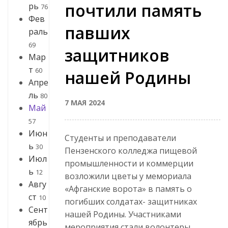
почтили память
рь
76
Фев
павших
раль
69
защитников
Мар
т
60
нашей Родины
Апре
ль
80
7 МАЯ 2024
Май
57
Июн
Студенты и преподаватели
ь
30
Пензенского колледжа пищевой
Июл
промышленности и коммерции
ь
12
возложили цветы у мемориала
Авгу
«Афганские ворота» в память о
ст
10
погибших солдатах- защитниках
Сент
нашей Родины. Участниками
ябрь
мероприятия стали волонтеры