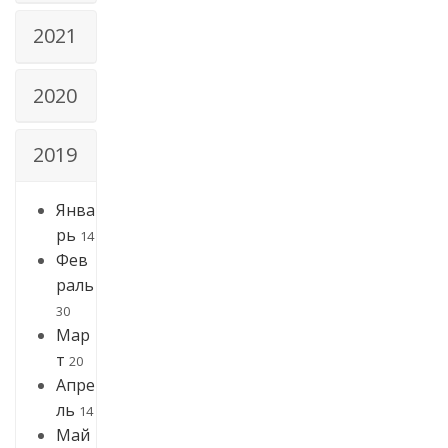
2021
2020
2019
Янва
рь
14
Фев
раль
30
Мар
т
20
Апре
ль
14
Май