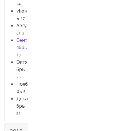
24
Июн
ь
17
Авгу
ст
3
Сент
ябрь
18
Октя
брь
26
Нояб
рь
5
Дека
брь
51