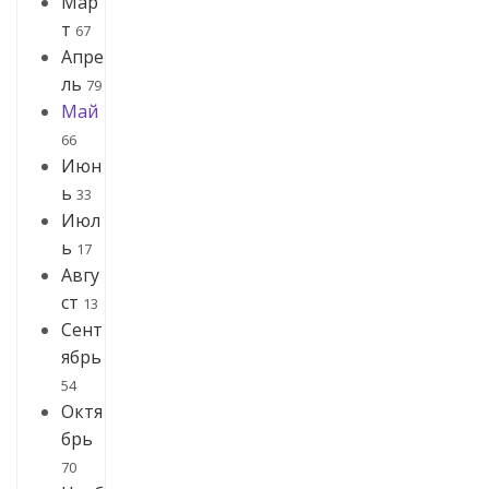
Мар
т
67
Апре
ль
79
Май
66
Июн
ь
33
Июл
ь
17
Авгу
ст
13
Сент
ябрь
54
Октя
брь
70