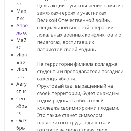
69
Цель акции – увековечение памяти о
Мар
земляках-героях и участниках
т
60
Великой Отечественной войны,
Апре
специальной военной операции,
ль
80
локальных военных конфликтов и о
Май
педагогах, воспитавших
57
патриотов своей Родины.
Июн
ь
30
На территории филиала колледжа
Июл
студенты и преподаватели посадили
ь
12
саженцы яблони.
Авгу
Фруктовый сад, выращенный на
ст
10
своей территории, будет с каждым
Сент
годом радовать обитателей
ябрь
колледжа своими яркими плодами.
48
Это также станет символом
Октя
плодовитого труда, единства и
брь
гордости за свою страну, свое