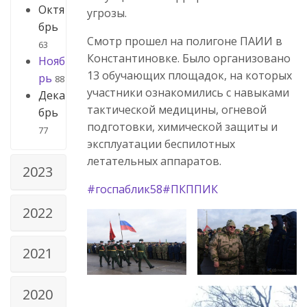
Октя
угрозы.
брь
Смотр прошел на полигоне ПАИИ в
63
Константиновке. Было организовано
Нояб
13 обучающих площадок, на которых
рь
88
участники ознакомились с навыками
Дека
тактической медицины, огневой
брь
подготовки, химической защиты и
77
эксплуатации беспилотных
летательных аппаратов.
2023
#госпаблик58
#ПКППИК
2022
2021
2020