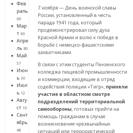
Фев
7 ноября — День воинской славы
раль
России, установленный в честь
69
парада 1941 года, который
Мар
продемонстрировал силу духа
т
60
Красной Армии и волю к победе в
Апре
борьбе с немецко-фашистскими
ль
80
захватчиками.
Май
57
В связи с этим студенты Пензенского
Июн
колледжа пищевой промышленности
ь
30
и коммерции, входящие в отряд
Июл
содействия полиции «Тигр»,
приняли
ь
12
участие в областном смотре
Авгу
подразделений территориальной
ст
10
самообороны
, готовых прийти на
Сент
помощь гражданам в случае
ябрь
возникновения чрезвычайных
48
ситуаций или террористической