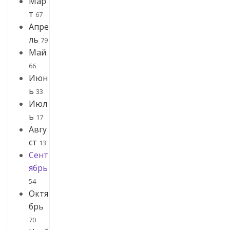
Мар
т
67
Апре
ль
79
Май
66
Июн
ь
33
Июл
ь
17
Авгу
ст
13
Сент
ябрь
54
Октя
брь
70