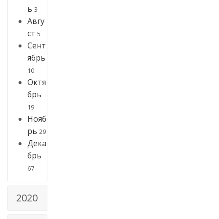
ь
3
Авгу
ст
5
Сент
ябрь
10
Октя
брь
19
Нояб
рь
29
Дека
брь
67
2020