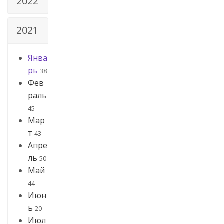
2022
2021
Янва
рь
38
Фев
раль
45
Мар
т
43
Апре
ль
50
Май
44
Июн
ь
20
Июл