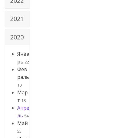
2022
2021
2020
Янва
рь
22
Фев
раль
10
Мар
т
18
Апре
ль
54
Май
55