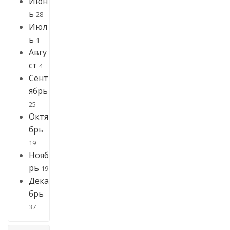
Июн
ь
28
Июл
ь
1
Авгу
ст
4
Сент
ябрь
25
Октя
брь
19
Нояб
рь
19
Дека
брь
37