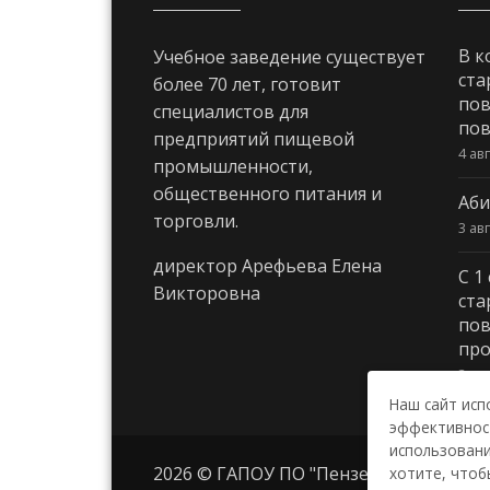
В к
Учебное заведение существует
ста
более 70 лет, готовит
пов
специалистов для
пов
предприятий пищевой
4 ав
промышленности,
общественного питания и
Аби
торговли.
3 ав
директор Арефьева Елена
С 1
Викторовна
ста
пов
про
3 ав
Наш сайт исп
эффективност
использовани
2026 © ГАПОУ ПО "Пензенский колле
хотите, чтоб