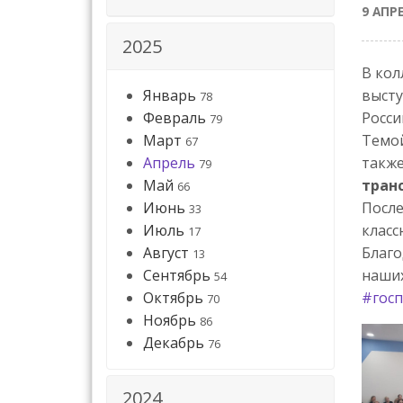
9 АПР
2025
В кол
Январь
высту
78
Февраль
Росси
79
Март
Темой
67
Апрель
такж
79
Май
тран
66
Июнь
После
33
Июль
класс
17
Август
Благо
13
Сентябрь
наших
54
Октябрь
#госп
70
Ноябрь
86
Декабрь
76
2024