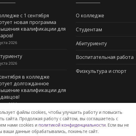
олледже с 1 сентября
О колледже
ртует новая программа
ышения квалификации для
Студентам
аров!
густа 2026
Абитуриенту
туриенту
Воспитательная работа
густа 2026
Физкультура и спорт
 сентября в колледже
ртует долгожданное
ышение квалификации для
давцов!
густа 2026
ользует файлы cookies, чтобы улучшить работу и повысить
ь сайта. Продолжая работу с сайтом, вы соглашаетесь с
ем нами cookies и
политикой конфиденциальности
. Если вы не
дж пищевой промышленности и
ы ваши данные обрабатывались, покиньте сайт.