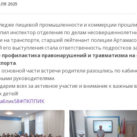
ЕЛЯ 2025
ледже пищевой промышленности и коммерции прошли р
пил инспектор отделения по делам несовершеннолетн
и на транспорте, старший лейтенант полиции Артамас
 его выступления стала ответственность подростков з
е
профилактика правонарушений и травматизма на
спорта
.
 основной части встречи родители разошлись по кабин
ными руководителями.
дарим всех за активное участие и внимание к важным 
 детей!
аблик58
#ПКППИК