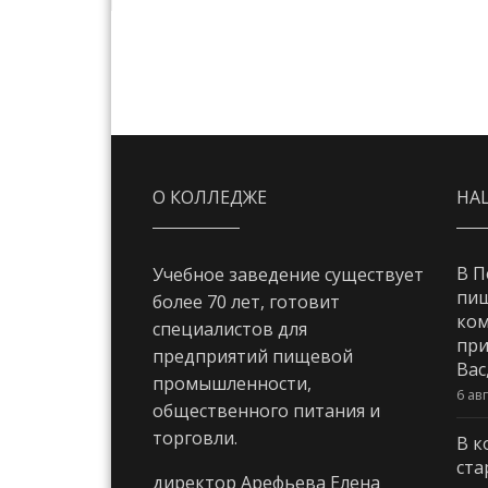
О КОЛЛЕДЖЕ
НА
В П
Учебное заведение существует
пи
более 70 лет, готовит
ком
специалистов для
при
предприятий пищевой
Вас
промышленности,
6 ав
общественного питания и
торговли.
В к
ста
директор Арефьева Елена