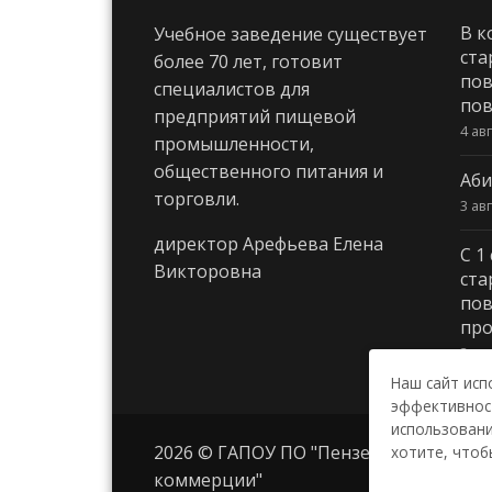
В к
Учебное заведение существует
ста
более 70 лет, готовит
пов
специалистов для
пов
предприятий пищевой
4 ав
промышленности,
общественного питания и
Аби
торговли.
3 ав
директор Арефьева Елена
С 1
Викторовна
ста
пов
про
3 ав
Наш сайт исп
эффективност
использовани
2026 © ГАПОУ ПО "Пензенский колле
хотите, чтоб
коммерции"