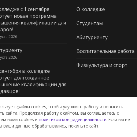
олледже с 1 сентября
О колледже
ртует новая программа
ышения квалификации для
Студентам
аров!
густа 2026
Абитуриенту
туриенту
Воспитательная работа
густа 2026
Физкультура и спорт
 сентября в колледже
ртует долгожданное
ышение квалификации для
давцов!
густа 2026
ользует файлы cookies, чтобы улучшить работу и повысить
ь сайта. Продолжая работу с сайтом, вы соглашаетесь с
ем нами cookies и
политикой конфиденциальности
. Если вы не
дж пищевой промышленности и
ы ваши данные обрабатывались, покиньте сайт.