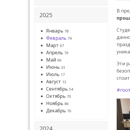
В пре
2025
прош
Студ
Январь
78
данно
Февраль
79
празд
Март
67
уника
Апрель
79
Май
66
Эти р
Июнь
33
безоп
Июль
17
стоит
Август
13
Сентябрь
54
#госп
Октябрь
70
Ноябрь
86
Декабрь
76
2024