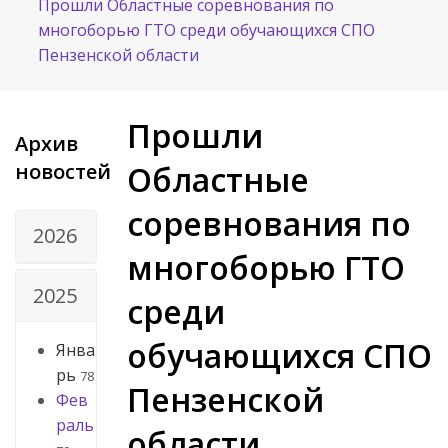
Прошли Областные соревнования по
многоборью ГТО среди обучающихся СПО
Пензенской области
Прошли
Архив
новостей
Областные
соревнования по
2026
многоборью ГТО
2025
среди
обучающихся СПО
Янва
рь
78
Пензенской
Фев
раль
области