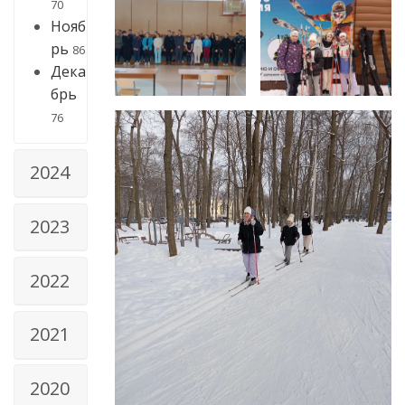
70
Нояб
рь
86
Дека
брь
76
2024
2023
2022
2021
2020