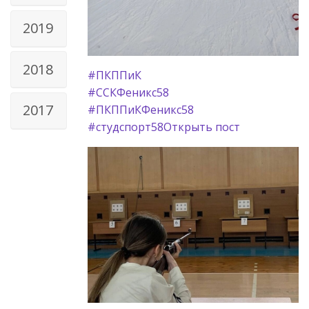
2019
2018
#ПКППиК
#ССКФеникс58
2017
#ПКППиКФеникс58
#студспорт58
Открыть пост