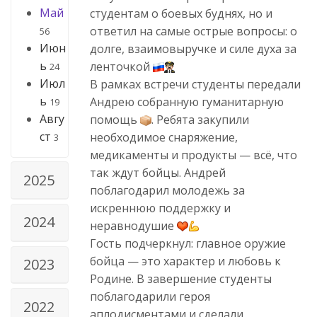
Май
студентам о боевых буднях, но и
ответил на самые острые вопросы: о
56
Июн
долге, взаимовыручке и силе духа за
ь
ленточкой
24
Июл
В рамках встречи студенты передали
ь
Андрею собранную гуманитарную
19
Авгу
помощь
. Ребята закупили
ст
необходимое снаряжение,
3
медикаменты и продукты — всё, что
так ждут бойцы. Андрей
2025
поблагодарил молодежь за
искреннюю поддержку и
2024
неравнодушие
Гость подчеркнул: главное оружие
бойца — это характер и любовь к
2023
Родине. В завершение студенты
поблагодарили героя
2022
аплодисментами и сделали