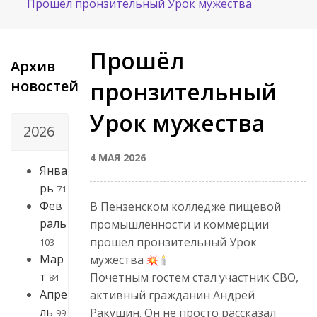
Прошёл пронзительный Урок мужества
Прошёл
Архив
новостей
пронзительный
Урок мужества
2026
4 МАЯ 2026
Янва
рь
71
Фев
В Пензенском колледже пищевой
раль
промышленности и коммерции
прошёл пронзительный Урок
103
Мар
мужества
т
Почетным гостем стал участник СВО,
84
Апре
активный гражданин Андрей
ль
Ракушин. Он не просто рассказал
99