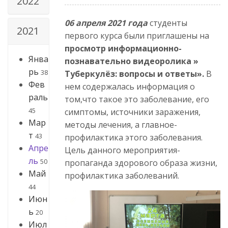
2022
06 апреля 2021 года
студенты
2021
первого курса были приглашены на
просмотр информационно-
Янва
познавательно видеоролика »
рь
38
Туберкулёз: вопросы и ответы».
В
Фев
нем содержалась информация о
раль
том,что такое это заболевание, его
45
симптомы, источники заражения,
Мар
методы лечения, а главное-
т
43
профилактика этого заболевания.
Апре
Цель данного мероприятия-
ль
50
пропаганда здорового образа жизни,
Май
профилактика заболеваний.
44
Июн
ь
20
Июл