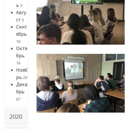
ь
3
Авгу
ст
5
Сент
ябрь
10
Октя
брь
19
Нояб
рь
29
Дека
брь
67
2020