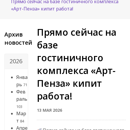
Прямо сейчас на базе гостиничного комплекса
«Арт-Пенза» кипит работа!
Прямо сейчас на
Архив
новостей
базе
гостиничного
2026
комплекса «Арт-
Янва
Пенза» кипит
рь
71
Фев
работа!
раль
103
13 МАЯ 2026
Мар
т
84
Апре