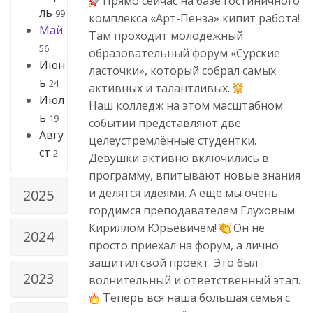
Прямо сейчас на базе гостиничного
ль
99
комплекса «Арт-Пенза» кипит работа!
Май
Там проходит молодёжный
56
образовательный форум «Сурские
Июн
ласточки», который собрал самых
ь
24
активных и талантливых.
Июл
Наш колледж на этом масштабном
ь
19
событии представляют две
Авгу
целеустремлённые студентки.
ст
2
Девушки активно включились в
программу, впитывают новые знания
и делятся идеями. А ещё мы очень
2025
гордимся преподавателем Глуховым
Кириллом Юрьевичем!
Он не
2024
просто приехал на форум, а лично
защитил свой проект. Это был
2023
волнительный и ответственный этап.
Теперь вся наша большая семья с