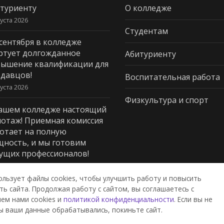
туриенту
О колледже
густа 2026
Студентам
 сентября в колледже
ртует долгожданное
Абитуриенту
ышение квалификации для
давцов!
Воспитательная работа
густа 2026
Физкультура и спорт
ашем колледже настоящий
отаж! Приемная комиссия
отает на полную
ность, и мы готовим
ущих профессионалов!
юля 2026
ользует файлы cookies, чтобы улучшить работу и повысить
ь сайта. Продолжая работу с сайтом, вы соглашаетесь с
ем нами cookies и
политикой конфиденциальности
. Если вы не
дж пищевой промышленности и
ы ваши данные обрабатывались, покиньте сайт.