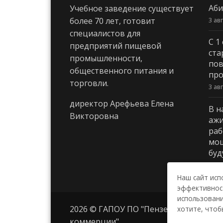
Аби
Учебное заведение существует
3 ав
более 70 лет, готовит
специалистов для
С 1
предприятий пищевой
ста
промышленности,
пов
общественного питания и
про
торговли.
3 ав
директор Арефьева Елена
В н
Викторовна
ажи
раб
мощ
буд
29 и
Наш сайт исп
эффективност
использовани
2026 © ГАПОУ ПО "Пензенский колле
хотите, чтоб
коммерции"