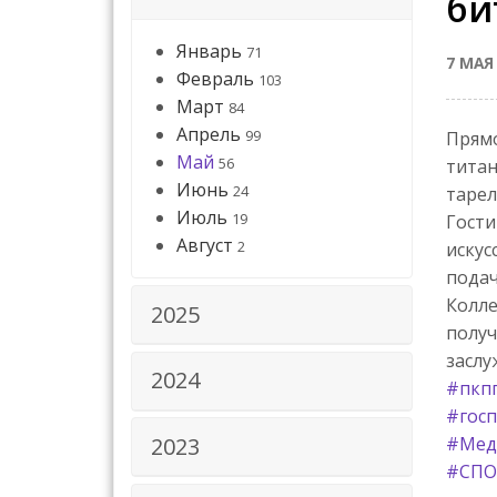
би
Январь
71
7 МАЯ
Февраль
103
Март
84
Апрель
99
Прямо
Май
56
тита
Июнь
24
тарел
Июль
19
Гости
Август
2
искус
подач
Колле
2025
получ
заслу
2024
#пкп
#госп
2023
#Мед
#СПО