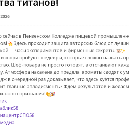
тва титанов!
 2026
 сейчас в Пензенском Колледже пищевой промышленн
нов!
Здесь проходит защита авторских блюд от лучши
кой — часы экспериментов и фирменные секреты.
 и жюри пробуют шедевры, которые сложно назвать пр
ство. Шеф-повара не просто готовят, а отстаивают кажду
у. Атмосфера накалена до предела, ароматы сводят с ум
дж в очередной раз доказывает, что здесь куётся проф
ит главные аплодисменты? Ждём результатов и желаем
женного признания!
пик
аблик58
иацентрСПО58
медиа