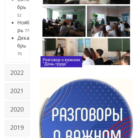
брь
52
Нояб
рь
77
Дека
брь
70
2022
2021
2020
2019