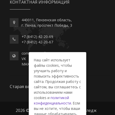
КОНТАКТНАЯ ИНФОРМАЦИЯ
440011, Пензенская область,
г. Пенза, проспект Победы, 3
+7 (8412) 42-20-69
+7 (8412) 42-20-67
commerce-college.ru
VK
Наш сайт использует
MAX
файлы cookies, чтобы
улучшить работу и
повысить эффективность
сайта. Продолжая работу с
Старая версия сайта
сайтом, вы соглашаетесь с
использованием нами
cookies и
политикой
конфиденциальности
. Если
вы не хотите, чтобы ваши
2026 © ГАПОУ ПО "Пензенский колледж
данные обрабатывались,