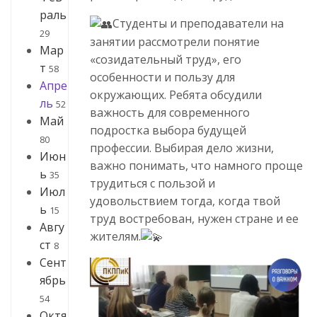
раль
Студенты и преподаватели на
29
занятии рассмотрели понятие
Мар
«созидательный труд», его
т
58
особенности и пользу для
Апре
окружающих. Ребята обсудили
ль
52
важность для современного
Май
подростка выбора будущей
80
профессии. Выбирая дело жизни,
Июн
важно понимать, что намного проще
ь
35
трудиться с пользой и
Июл
удовольствием тогда, когда твой
ь
15
труд востребован, нужен стране и ее
Авгу
жителям.
ст
8
Сент
ябрь
54
Октя