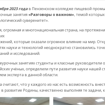
ября 2023 года
в Пензенском колледже пищевой промы
рочные занятия
«Разговоры о важном»
, темой которых 
логический суверенитет».
я, огромная и многонациональная страна, на протяжен
ких
жений, которые оказали огромное влияние на мир. Отк
тях науки и технологий неоднократно становились точ
аний и исследований.
еурочных занятиях студенты и классные руководители 
йских учёных, определили пути развития науки нашей с
ем эксперта в данной области.
а считают, что у каждого из нас есть возможность вне
 в развитие Родины, качественно выполняя те задачи, 