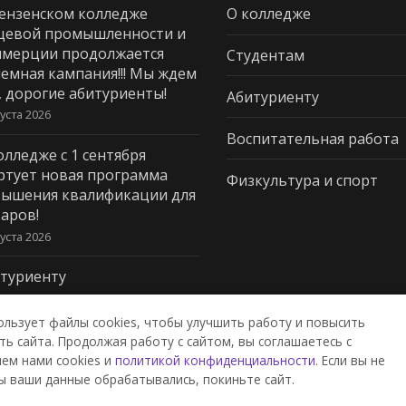
ензенском колледже
О колледже
щевой промышленности и
мерции продолжается
Студентам
емная кампания!!! Мы ждем
, дорогие абитуриенты!
Абитуриенту
густа 2026
Воспитательная работа
олледже с 1 сентября
ртует новая программа
Физкультура и спорт
ышения квалификации для
аров!
густа 2026
туриенту
густа 2026
ользует файлы cookies, чтобы улучшить работу и повысить
ь сайта. Продолжая работу с сайтом, вы соглашаетесь с
ем нами cookies и
политикой конфиденциальности
. Если вы не
дж пищевой промышленности и
ы ваши данные обрабатывались, покиньте сайт.