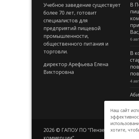
В П
Учебное заведение существует
пи
более 70 лет, готовит
ком
специалистов для
при
предприятий пищевой
Вас
промышленности,
6 ав
общественного питания и
торговли.
В к
ста
директор Арефьева Елена
пов
Викторовна
пов
4 ав
Аби
3 ав
Наш сайт исп
эффективност
использовани
2026 © ГАПОУ ПО "Пензенский колле
хотите, чтоб
коммерции"