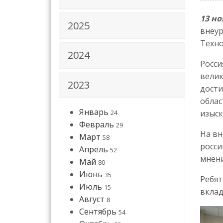
13 но
2025
внеу
Техно
2024
Росси
вели
2023
дости
облас
Январь
24
изыск
Февраль
29
На вн
Март
58
росси
Апрель
52
мнени
Май
80
Июнь
35
Ребят
Июль
15
вклад
Август
8
Сентябрь
54