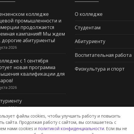
ензенском колледже
О колледже
щевой промышленности и
мерции продолжается
Студентам
емная кампания!!! Мы ждем
, дорогие абитуриенты!
Абитуриенту
густа 2026
Воспитательная работа
олледже с 1 сентября
ртует новая программа
Физкультура и спорт
ышения квалификации для
аров!
густа 2026
туриенту
густа 2026
ользует файлы cookies, чтобы улучшить работу и повысить
ь сайта. Продолжая работу с сайтом, вы соглашаетесь с
ем нами cookies и
политикой конфиденциальности
. Если вы не