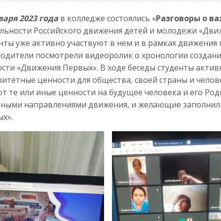
варя 2023 года
в колледже состоялись «
Разговоры о в
льности Российского движения детей и молодежи «Дви
нты уже активно участвуют в нем и в рамках движения 
одители посмотрели видеоролик о хронологии создан
сти «Движения Первых». В ходе беседы студенты актив
итетные ценности для общества, своей страны и челове
т те или иные ценности на будущее человека и его Род
ными направлениями движения, и желающие заполнили
х».