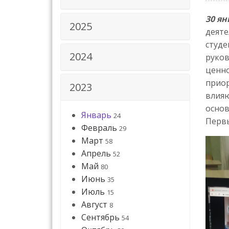
30 ян
2025
деяте
студе
2024
руков
ценно
приор
2023
влияю
основ
Январь
24
Первы
Февраль
29
Март
58
Апрель
52
Май
80
Июнь
35
Июль
15
Август
8
Сентябрь
54