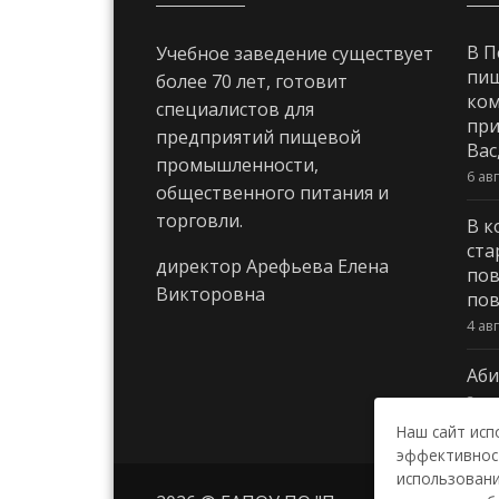
В П
Учебное заведение существует
пи
более 70 лет, готовит
ком
специалистов для
при
предприятий пищевой
Вас
промышленности,
6 ав
общественного питания и
торговли.
В к
ста
директор Арефьева Елена
пов
Викторовна
пов
4 ав
Аби
3 ав
Наш сайт исп
эффективност
использовани