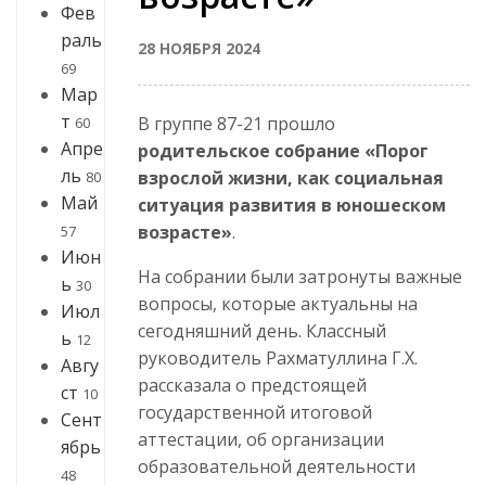
Фев
раль
28 НОЯБРЯ 2024
69
Мар
т
В группе 87-21 прошло
60
Апре
родительское собрание «Порог
ль
взрослой жизни, как социальная
80
Май
ситуация развития в юношеском
возрасте»
.
57
Июн
На собрании были затронуты важные
ь
30
вопросы, которые актуальны на
Июл
сегодняшний день. Классный
ь
12
руководитель Рахматуллина Г.Х.
Авгу
рассказала о предстоящей
ст
10
государственной итоговой
Сент
аттестации, об организации
ябрь
образовательной деятельности
48