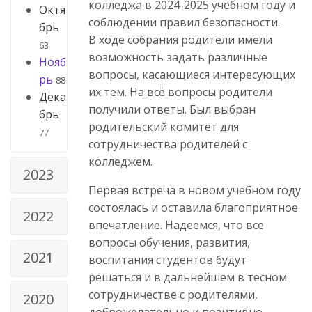
колледжа в 2024-2025 учебном году и
Октя
соблюдении правил безопасности.
брь
В ходе собрания родители имели
63
возможность задать различные
Нояб
вопросы, касающиеся интересующих
рь
88
их тем. На всё вопросы родители
Дека
получили ответы. Был выбран
брь
родительский комитет для
77
сотрудничества родителей с
колледжем.
2023
Первая встреча в новом учебном году
состоялась и оставила благоприятное
2022
впечатление. Надеемся, что все
вопросы обучения, развития,
2021
воспитания студентов будут
решаться и в дальнейшем в тесном
сотрудничестве с родителями,
2020
доброжелательно и позитивно.