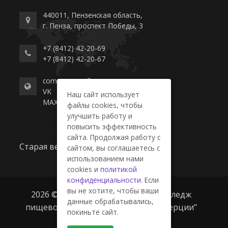
440011, Пензенская область,
г. Пенза, проспект Победы, 3
+7 (8412) 42-20-69
+7 (8412) 42-20-67
commerce-college.ru
VK
Наш сайт использует
MAX
файлы cookies, чтобы
улучшить работу и
повысить эффективность
сайта. Продолжая работу с
Старая версия сайта
сайтом, вы соглашаетесь с
использованием нами
cookies и
политикой
конфиденциальности
. Если
вы не хотите, чтобы ваши
2026 © ГАПОУ ПО "Пензенский колледж
данные обрабатывались,
пищевой промышленности и коммерции"
покиньте сайт.