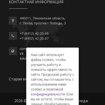
КОНТАКТНАЯ ИНФОРМАЦИЯ
440011, Пензенская область,
г. Пенза, проспект Победы, 3
+7 (8412) 42-20-69
+7 (8412) 42-20-67
commerce-college.ru
VK
Наш сайт использует
MAX
файлы cookies, чтобы
улучшить работу и
повысить эффективность
сайта. Продолжая работу с
Старая версия сайта
сайтом, вы соглашаетесь с
использованием нами
cookies и
политикой
конфиденциальности
. Если
вы не хотите, чтобы ваши
2026 © ГАПОУ ПО "Пензенский колледж
данные обрабатывались,