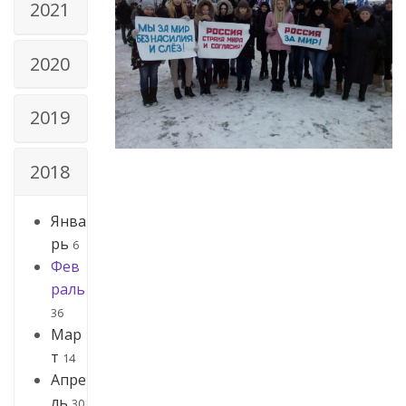
2021
2020
2019
2018
Янва
рь
6
Фев
раль
36
Мар
т
14
Апре
ль
30