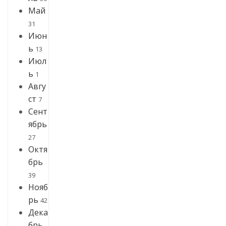
Май
31
Июн
ь
13
Июл
ь
1
Авгу
ст
7
Сент
ябрь
27
Октя
брь
39
Нояб
рь
42
Дека
брь