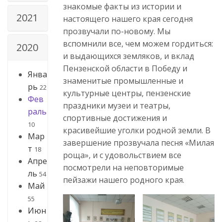
знакомые факты из истории и
2021
настоящего нашего края сегодня
прозвучали по-новому. Мы
вспомнили все, чем можем гордиться:
2020
и выдающихся земляков, и вклад
Пензенской области в Победу и
Янва
знаменитые промышленные и
рь
22
культурные центры, пензенские
Фев
праздники музеи и театры,
раль
спортивные достижения и
10
красивейшие уголки родной земли. В
Мар
завершение прозвучала песня «Милая
т
18
роща», и с удовольствием все
Апре
посмотрели на неповторимые
ль
54
пейзажи нашего родного края.
Май
55
Июн