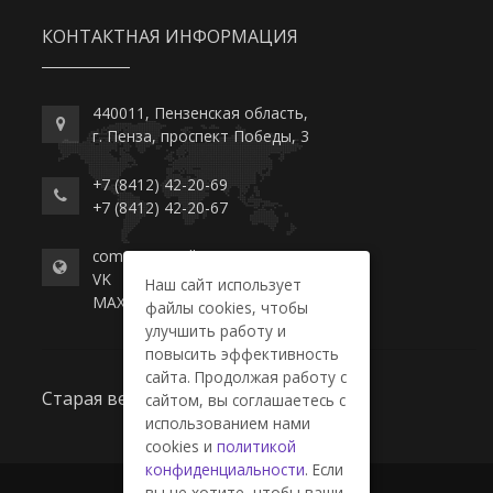
КОНТАКТНАЯ ИНФОРМАЦИЯ
440011, Пензенская область,
г. Пенза, проспект Победы, 3
+7 (8412) 42-20-69
+7 (8412) 42-20-67
commerce-college.ru
VK
Наш сайт использует
MAX
файлы cookies, чтобы
улучшить работу и
повысить эффективность
сайта. Продолжая работу с
Старая версия сайта
сайтом, вы соглашаетесь с
использованием нами
cookies и
политикой
конфиденциальности
. Если
вы не хотите, чтобы ваши