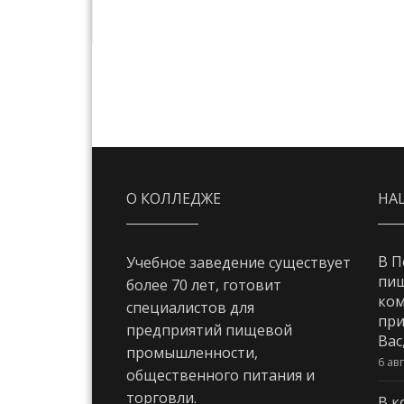
О КОЛЛЕДЖЕ
НА
В П
Учебное заведение существует
пи
более 70 лет, готовит
ком
специалистов для
при
предприятий пищевой
Вас
промышленности,
6 ав
общественного питания и
торговли.
В к