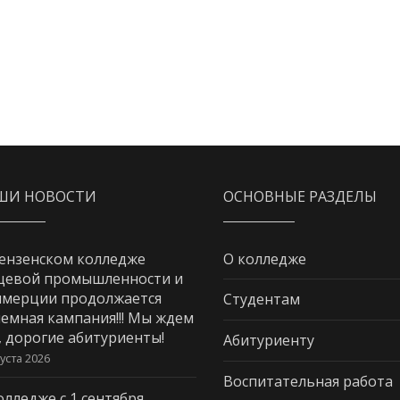
ШИ НОВОСТИ
ОСНОВНЫЕ РАЗДЕЛЫ
ензенском колледже
О колледже
щевой промышленности и
мерции продолжается
Студентам
емная кампания!!! Мы ждем
, дорогие абитуриенты!
Абитуриенту
густа 2026
Воспитательная работа
олледже с 1 сентября