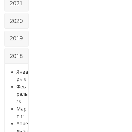
2021
2020
2019
2018
Янва
рь
6
Фев
раль
36
Мар
т
14
Апре
ль
30