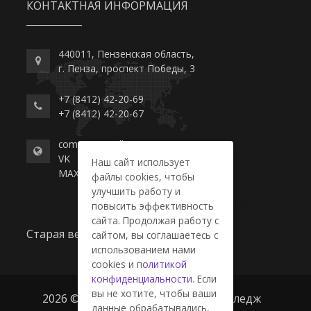
КОНТАКТНАЯ ИНФОРМАЦИЯ
440011, Пензенская область,
г. Пенза, проспект Победы, 3
+7 (8412) 42-20-69
+7 (8412) 42-20-67
commerce-college.ru
VK
Наш сайт использует
MAX
файлы cookies, чтобы
улучшить работу и
повысить эффективность
сайта. Продолжая работу с
Старая версия сайта
сайтом, вы соглашаетесь с
использованием нами
cookies и
политикой
конфиденциальности
. Если
вы не хотите, чтобы ваши
2026 © ГАПОУ ПО "Пензенский колледж
данные обрабатывались,