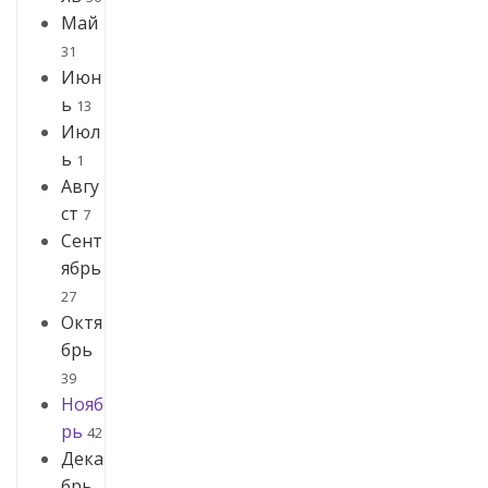
Май
31
Июн
ь
13
Июл
ь
1
Авгу
ст
7
Сент
ябрь
27
Октя
брь
39
Нояб
рь
42
Дека
брь