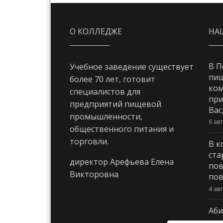
О КОЛЛЕДЖЕ
НА
В П
Учебное заведение существует
пи
более 70 лет, готовит
ком
специалистов для
при
предприятий пищевой
Вас
промышленности,
6 ав
общественного питания и
торговли.
В к
ста
директор Арефьева Елена
пов
Викторовна
пов
4 ав
Аби
3 ав