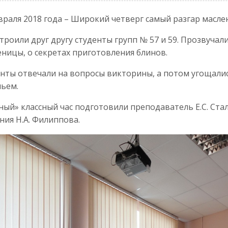
враля 2018 года – Широкий четверг самый разгар масле
строили друг другу студенты групп № 57 и 59. Прозвучал
ницы, о секретах приготовления блинов.
нты отвечали на вопросы викторины, а потом угощалис
ьем.
ный» классный час подготовили преподаватель Е.С. Ста
ния Н.А. Филиппова.