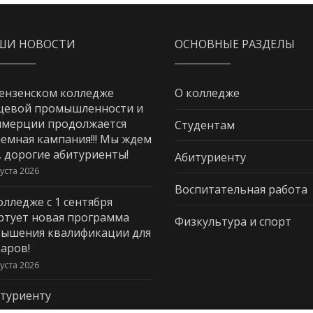
ШИ НОВОСТИ
ОСНОВНЫЕ РАЗДЕЛЫ
ензенском колледже
О колледже
щевой промышленности и
мерции продолжается
Студентам
емная кампания!!! Мы ждем
, дорогие абитуриенты!
Абитуриенту
густа 2026
Воспитательная работа
олледже с 1 сентября
ртует новая программа
Физкультура и спорт
ышения квалификации для
аров!
густа 2026
туриенту
густа 2026