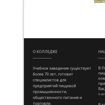
О КОЛЛЕДЖЕ
НА
В П
Учебное заведение существует
пи
более 70 лет, готовит
ком
специалистов для
при
предприятий пищевой
Вас
промышленности,
6 ав
общественного питания и
торговли.
В к