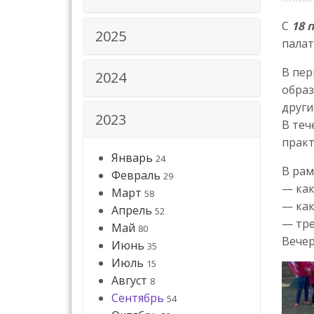
С
18 
2025
палат
В пер
2024
образ
други
2023
В теч
практ
Январь
24
В рам
Февраль
29
— как
Март
58
— как
Апрель
52
— тре
Май
80
Вечер
Июнь
35
Июль
15
Август
8
Сентябрь
54