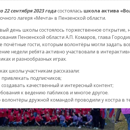
по 22 сентября 2023 года
состоялась
школа актива «Во
очного лагеря «Мечта» в Пензенской области.
вый день школы состоялось торжественное открытие, 
ования Пензенской области А.П. Комаров, глава Город
е почётные гости, которым волонтёры могли задать вс
ение недели ребята активно участвовали в интерактивн
иках и разнообразных играх.
ках школы участникам рассказали:
 привлекать подписчиков;
 создавать качественный и интересный контент;
бования к ведению пабликов и многое другое.
 волонтёры дружной командой проводили у костра в т