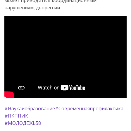
может приводить к координационным
нарушениям, депрессии.
#Наукаиобразование
#Современнаяпрофилактика
#ПКППИК
#МОЛОДЕЖЬ58