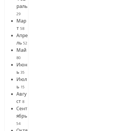
раль
29
Мар
т
58
Апре
ль
52
Май
80
Июн
ь
35
Июл
ь
15
Авгу
ст
8
Сент
ябрь
54
Октя