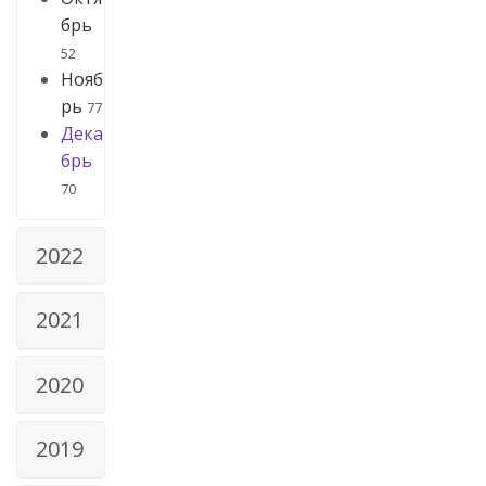
брь
52
Нояб
рь
77
Дека
брь
70
2022
2021
2020
2019