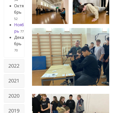
Октя
брь
52
Нояб
рь
77
Дека
брь
70
2022
2021
2020
2019