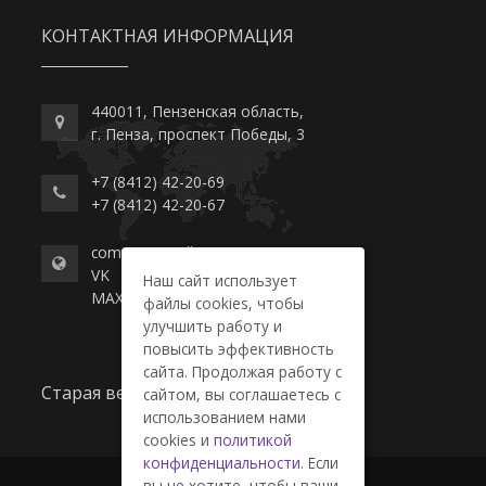
КОНТАКТНАЯ ИНФОРМАЦИЯ
440011, Пензенская область,
г. Пенза, проспект Победы, 3
+7 (8412) 42-20-69
+7 (8412) 42-20-67
commerce-college.ru
VK
Наш сайт использует
MAX
файлы cookies, чтобы
улучшить работу и
повысить эффективность
сайта. Продолжая работу с
Старая версия сайта
сайтом, вы соглашаетесь с
использованием нами
cookies и
политикой
конфиденциальности
. Если
вы не хотите, чтобы ваши