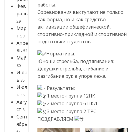
работы.
Фев
Соревнования выступают не только
раль
как форма, но и как средство
29
активизации общефизической,
Мар
спортивно-прикладной и спортивной
т
58
подготовки студентов.
Апре
ль
52
Нормативы:
Май
Юноши стрельба, подтягивания;
80
Девушки стрельба, сгибание и
Июн
разгибание рук в упоре лежа.
ь
35
Июл
Результаты:
ь
15
1 место-группа 12ПК
Авгу
2 место-группа 6 ПКД
ст
8
3 место-группа 2 ТРС
Сент
ПОЗДРАВЛЯЕМ
ябрь
54