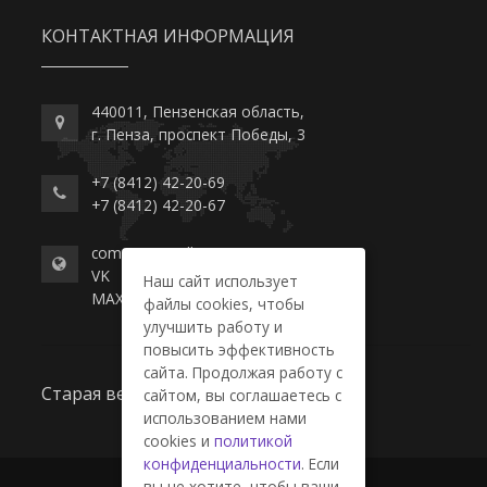
КОНТАКТНАЯ ИНФОРМАЦИЯ
440011, Пензенская область,
г. Пенза, проспект Победы, 3
+7 (8412) 42-20-69
+7 (8412) 42-20-67
commerce-college.ru
VK
Наш сайт использует
MAX
файлы cookies, чтобы
улучшить работу и
повысить эффективность
сайта. Продолжая работу с
Старая версия сайта
сайтом, вы соглашаетесь с
использованием нами
cookies и
политикой
конфиденциальности
. Если
вы не хотите, чтобы ваши