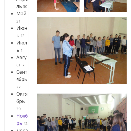
ль
30
Май
31
Июн
ь
13
Июл
ь
1
Авгу
ст
7
Сент
ябрь
27
Октя
брь
39
Нояб
рь
42
Дека