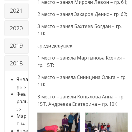
1 место – занял Мироян Левон – гр. 61;
2021
2 место – занял Захаров Денис – гр. 62;
3 место – занял Бахтеев Богдан – гр.
2020
11К
2019
среди девушек:
1 место – заняла Мартынова Ксения –
2018
гр. 15Т;
2 место – заняла Синицина Ольга – гр.
Янва
11К;
рь
6
Фев
3 место – заняли Копылова Анна – гр.
раль
15Т, Андреева Екатерина – гр. 10К
36
Мар
т
14
Апре