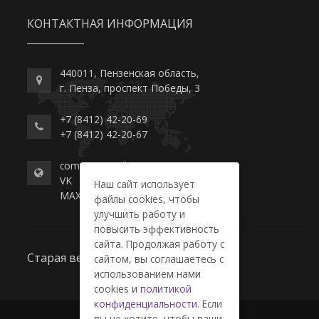
КОНТАКТНАЯ ИНФОРМАЦИЯ
440011, Пензенская область,
г. Пенза, проспект Победы, 3
+7 (8412) 42-20-69
+7 (8412) 42-20-67
commerce-college.ru
VK
Наш сайт использует
MAX
файлы cookies, чтобы
улучшить работу и
повысить эффективность
сайта. Продолжая работу с
Старая версия сайта
сайтом, вы соглашаетесь с
использованием нами
cookies и
политикой
конфиденциальности
. Если
вы не хотите, чтобы ваши